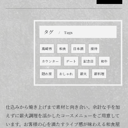
タグ
Tags
高崎市
和食
日本酒
接待
カウンター
デート
記念日
和牛
隠れ家
おしゃれ
薪火
薪料理
仕込みから焼き上げまで素材と向き合い、余計な手を加
えずに薪火調理を活かしたコースメニューをご用意して
います。お客様の心を満たすライブ感が味わえる和食屋