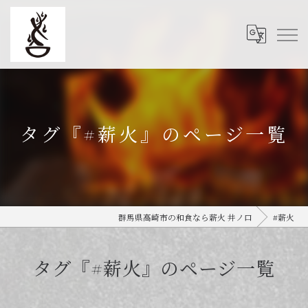
タグ『#薪火』のページ一覧
群馬県高崎市の和食なら薪火 井ノ口
#薪火
タグ『#薪火』のページ一覧