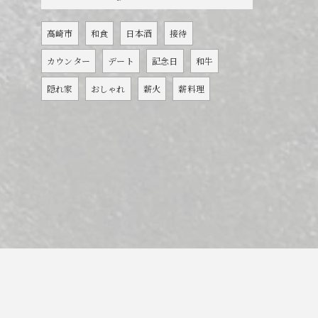
高崎市
和食
日本酒
接待
カウンター
デート
記念日
和牛
隠れ家
おしゃれ
薪火
薪料理