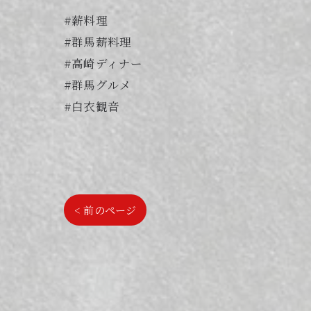
#薪料理
#群馬薪料理
#高崎ディナー
#群馬グルメ
#白衣観音
< 前のページ