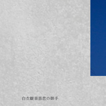
白衣観音慈悲の御手