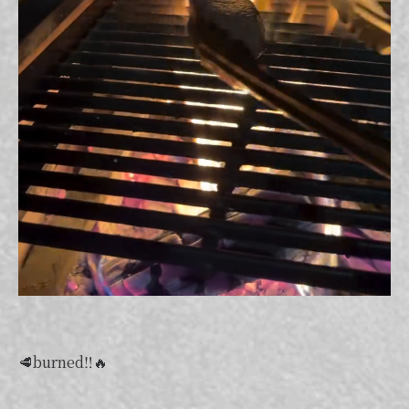
🥩burned‼︎🔥