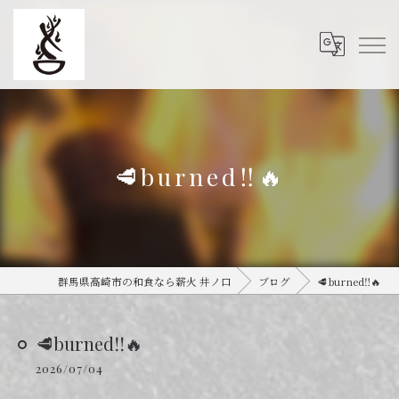
🥩burned‼︎🔥
群馬県高崎市の和食なら薪火 井ノ口
ブログ
🥩burned‼︎🔥
🥩burned‼︎🔥
2026/07/04