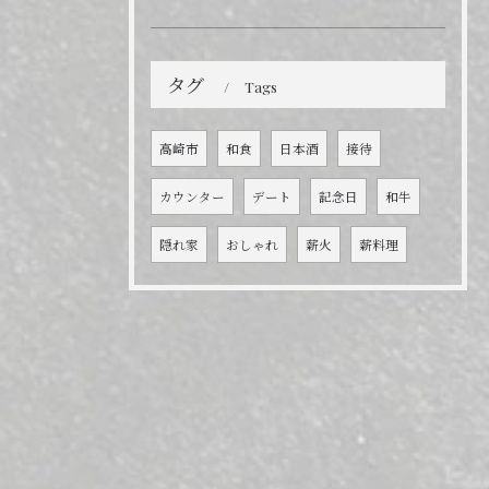
タグ
Tags
高崎市
和食
日本酒
接待
カウンター
デート
記念日
和牛
隠れ家
おしゃれ
薪火
薪料理